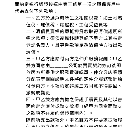
關約定進行認證後逕由第三條第一項之履保專戶中
代為支付下列款項：
一、乙方於過戶時所生之相關稅費：如土地增
值稅、地價稅、房屋稅、工程受益費等。
二、清償買賣標的原抵押貸款取得清償證明所
需之款項：須俟產權移轉登記予甲方或其指定
登記名義人，且專戶款項足夠清償時方得出款
清償。
三、甲乙方應給付丙方之仲介服務報酬：甲乙
雙方同意由________公司於買賣契約簽訂後即
依丙方所提供之服務費確認單、仲介分店業績
分配表等相關證明文件將約定仲介服務報酬給
付予丙方。本項約定非經三方同意不得撤回、
撤銷或變更。
四、甲乙雙方應負擔之保證手續費及其他以書
面約定之應付或動支款項（經甲方同意而動支
之款項不在履約保證範圍內）。
除前項支出款項外，甲乙雙方不得要求提領履
保專戶內之價金。倘履保專戶內款項不足支付