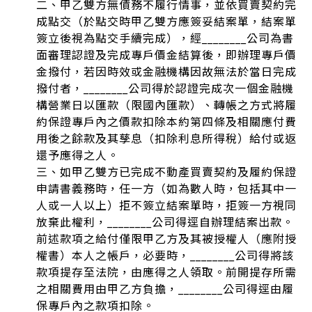
二、甲乙雙方無債務不履行情事，並依買賣契約完
成點交（於點交時甲乙雙方應簽妥結案單，結案單
簽立後視為點交手續完成），經________公司為書
面審理認證及完成專戶價金結算後，即辦理專戶價
金撥付，若因時效或金融機構因故無法於當日完成
撥付者，________公司得於認證完成次一個金融機
構營業日以匯款（限國內匯款）、轉帳之方式將履
約保證專戶內之價款扣除本約第四條及相關應付費
用後之餘款及其孳息（扣除利息所得稅）給付或返
還予應得之人。
三、如甲乙雙方已完成不動產買賣契約及履約保證
申請書義務時，任一方（如為數人時，包括其中一
人或一人以上）拒不簽立結案單時，拒簽一方視同
放棄此權利，________公司得逕自辦理結案出款。
前述款項之給付僅限甲乙方及其被授權人（應附授
權書）本人之帳戶，必要時，________公司得將該
款項提存至法院，由應得之人領取。前開提存所需
之相關費用由甲乙方負擔，________公司得逕由履
保專戶內之款項扣除。