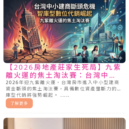
【2026房地產莊家生死局】九紫
離火運的焦土淘汰賽：台灣中小
型建商斷頭危機與「智庫型數位
2026年迎九紫離火運，台灣房市進入中小型建商
資金斷頭的焦土淘汰賽，具備數位資產壟斷力的智
代銷」的崛起
庫型代銷將強勢崛起。 .....
了解更多