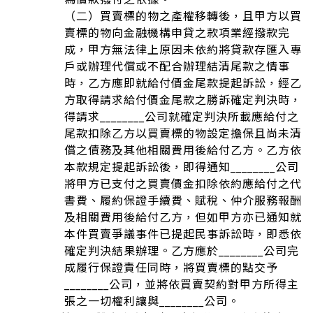
（二）買賣標的物之產權移轉後，且甲方以買
賣標的物向金融機構申貸之款項業經撥款完
成，甲方無法律上原因未依約將貸款存匯入專
戶或辦理代償或不配合辦理結清尾款之情事
時，乙方應即就給付價金尾款提起訴訟，經乙
方取得請求給付價金尾款之勝訴確定判決時，
得請求________公司就確定判決所載應給付之
尾款扣除乙方以買賣標的物設定擔保且尚未清
償之債務及其他相關費用後給付乙方。乙方依
本款規定提起訴訟後，即得通知________公司
將甲方已支付之買賣價金扣除依約應給付之代
書費、履約保證手續費、賦稅、仲介服務報酬
及相關費用後給付乙方，但如甲方亦已通知就
本件買賣爭議事件已提起民事訴訟時，即悉依
確定判決結果辦理。乙方應於________公司完
成履行保證責任同時，將買賣標的點交予
________公司，並將依買賣契約對甲方所得主
張之一切權利讓與________公司。