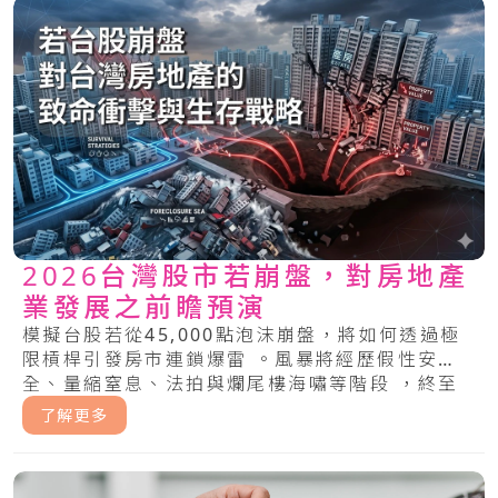
2026台灣股市若崩盤，對房地產
業發展之前瞻預演
模擬台股若從45,000點泡沫崩盤，將如何透過極
限槓桿引發房市連鎖爆雷 。風暴將經歷假性安
全、量縮窒息、法拍與爛尾樓海嘯等階段 ，終至
重度蕭條與市場洗牌 ，藉此警示業者與投資人應
了解更多
提早去槓桿並做好現金流的壓力測試 。.....