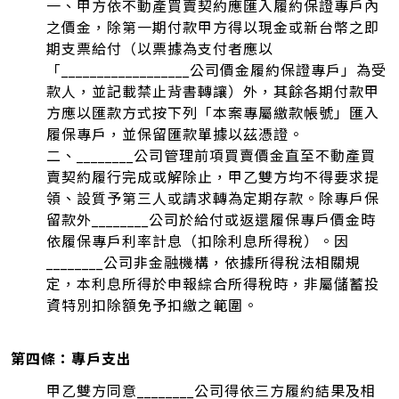
一、甲方依不動產買賣契約應匯入履約保證專戶內
之價金，除第一期付款甲方得以現金或新台幣之即
期支票給付（以票據為支付者應以
「__________________公司價金履約保證專戶」為受
款人，並記載禁止背書轉讓）外，其餘各期付款甲
方應以匯款方式按下列「本案專屬繳款帳號」匯入
履保專戶，並保留匯款單據以茲憑證。
二、________公司管理前項買賣價金直至不動產買
賣契約履行完成或解除止，甲乙雙方均不得要求提
領、設質予第三人或請求轉為定期存款。除專戶保
留款外________公司於給付或返還履保專戶價金時
依履保專戶利率計息（扣除利息所得稅）。因
________公司非金融機構，依據所得稅法相關規
定，本利息所得於申報綜合所得稅時，非屬儲蓄投
資特別扣除額免予扣繳之範圍。
第四條：專戶支出
甲乙雙方同意________公司得依三方履約結果及相