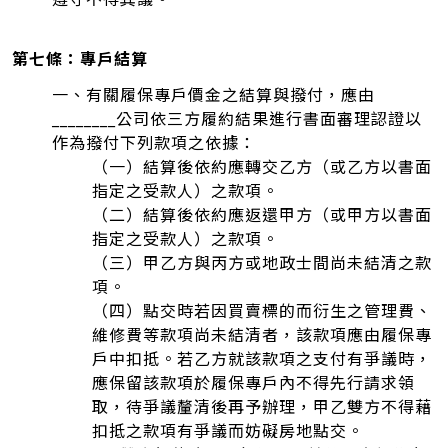
第七條：專戶結算
一、有關履保專戶價金之結算與撥付，應由
________公司依三方履約結果進行書面審理認證以
作為撥付下列款項之依據：
（一）結算後依約應轉交乙方（或乙方以書面
指定之受款人）之款項。
（二）結算後依約應返還甲方（或甲方以書面
指定之受款人）之款項。
（三）甲乙方與丙方或地政士間尚未結清之款
項。
（四）點交時若因買賣標的而衍生之管理費、
維修費等款項尚未結清者，該款項應由履保專
戶中扣抵。若乙方就該款項之支付有爭議時，
應保留該款項於履保專戶內不得先行請求領
取，待爭議釐清後再予辦理，甲乙雙方不得藉
扣抵之款項有爭議而妨礙房地點交。