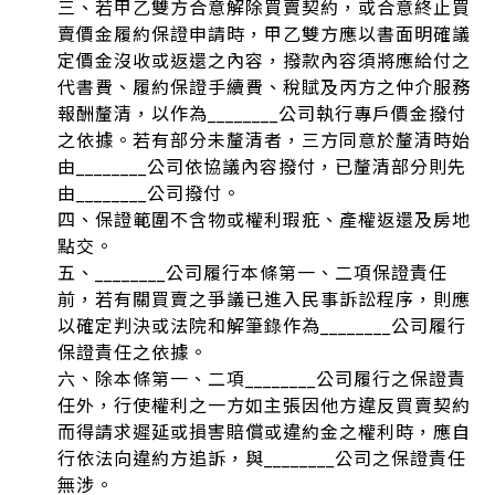
三、若甲乙雙方合意解除買賣契約，或合意終止買
賣價金履約保證申請時，甲乙雙方應以書面明確議
定價金沒收或返還之內容，撥款內容須將應給付之
代書費、履約保證手續費、稅賦及丙方之仲介服務
報酬釐清，以作為________公司執行專戶價金撥付
之依據。若有部分未釐清者，三方同意於釐清時始
由________公司依協議內容撥付，已釐清部分則先
由________公司撥付。
四、保證範圍不含物或權利瑕疪、產權返還及房地
點交。
五、________公司履行本條第一、二項保證責任
前，若有關買賣之爭議已進入民事訴訟程序，則應
以確定判決或法院和解筆錄作為________公司履行
保證責任之依據。
六、除本條第一、二項________公司履行之保證責
任外，行使權利之一方如主張因他方違反買賣契約
而得請求遲延或損害賠償或違約金之權利時，應自
行依法向違約方追訴，與________公司之保證責任
無涉。