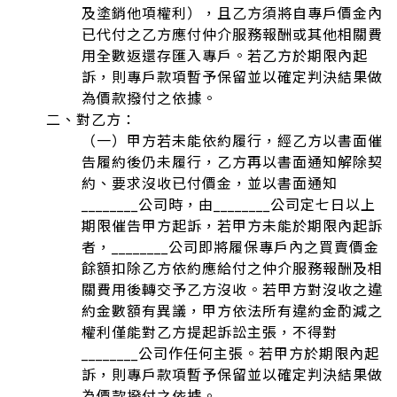
及塗銷他項權利），且乙方須將自專戶價金內
已代付之乙方應付仲介服務報酬或其他相關費
用全數返還存匯入專戶。若乙方於期限內起
訴，則專戶款項暫予保留並以確定判決結果做
為價款撥付之依據。
二、對乙方：
（一）甲方若未能依約履行，經乙方以書面催
告履約後仍未履行，乙方再以書面通知解除契
約、要求沒收已付價金，並以書面通知
________公司時，由________公司定七日以上
期限催告甲方起訴，若甲方未能於期限內起訴
者，________公司即將履保專戶內之買賣價金
餘額扣除乙方依約應給付之仲介服務報酬及相
關費用後轉交予乙方沒收。若甲方對沒收之違
約金數額有異議，甲方依法所有違約金酌減之
權利僅能對乙方提起訴訟主張，不得對
________公司作任何主張。若甲方於期限內起
訴，則專戶款項暫予保留並以確定判決結果做
為價款撥付之依據。