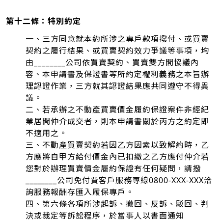
第十二條：特別約定
一、三方同意就本約所涉之專戶款項撥付、或買賣
契約之履行結果、或買賣契約效力爭議等事項，均
由________公司依買賣契約、買賣雙方間協議內
容、本申請書及保證書等所約定權利義務之本旨辦
理認證作業，三方就其認證結果應共同遵守不得異
議。
二、若承辦之不動產買賣價金履約保證案件非經紀
業居間仲介成交者，則本申請書關於丙方之約定即
不適用之。
三、不動產買賣契約若因乙方因素以致解約時，乙
方應將自甲方給付價金內已扣繳之乙方應付仲介若
您對於辦理買賣價金履約保證有任何疑問，請撥
________公司免付費客戶服務專線0800-XXX-XXX洽
詢服務報酬存匯入履保專戶。
四、第六條各項所涉起訴、撤回、反訴、駁回、判
決或裁定等訴訟程序，於當事人以書面通知