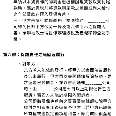
無須以本買賣標的物向金融機構辦理貸款以支付尾
款時，應於完稅前將貸款與尾款之差額或尚未給付
之全部價款存匯入履保專戶。
三、甲方未履行本條義務，視同違約，________公
司得免負對甲方依第一條及第六條所示之保證內
容，承辦地政士得暫停辦理繳稅及產權移轉登記手
續。
第六條：保證責任之範圍及履行
一、對甲方：
乙方若未能依約履行，經甲方以書面催告履約
後仍未履行，甲方再以書面通知解除契約、要
求返還已付價金，並以書面通知________公司
時，由________公司定七日以上期限催告乙方
起訴，若乙方未能於期限內起訴者，________
公司即將履保專戶內之買賣價金餘額扣除甲方
應付之相關費用後返還予甲方（若甲方已取得
所有權或經設定他項權利者，應完成回復產權