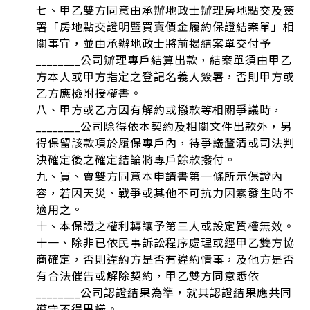
七、甲乙雙方同意由承辦地政士辦理房地點交及簽
署「房地點交證明暨買賣價金履約保證結案單」相
關事宜，並由承辦地政士將前揭結案單交付予
________公司辦理專戶結算出款，結案單須由甲乙
方本人或甲方指定之登記名義人簽署，否則甲方或
乙方應檢附授權書。
八、甲方或乙方因有解約或撥款等相關爭議時，
________公司除得依本契約及相關文件出款外，另
得保留該款項於履保專戶內，待爭議釐清或司法判
決確定後之確定結論將專戶餘款撥付。
九、買、賣雙方同意本申請書第一條所示保證內
容，若因天災、戰爭或其他不可抗力因素發生時不
適用之。
十、本保證之權利轉讓予第三人或設定質權無效。
十一、除非已依民事訴訟程序處理或經甲乙雙方協
商確定，否則違約方是否有違約情事，及他方是否
有合法催告或解除契約，甲乙雙方同意悉依
________公司認證結果為準，就其認證結果應共同
遵守不得異議。