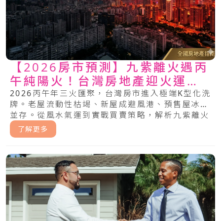
【2026房市預測】九紫離火遇丙
午純陽火！台灣房地產迎火運洗
牌，中古屋、預售屋買賣求生指
2026丙午年三火匯聚，台灣房市進入極端K型化洗
牌。老屋流動性枯竭、新屋成避風港、預售屋冰火
南
並存。從風水氣運到實戰買賣策略，解析九紫離火
運下，哪些房產將噴發，哪些將成焦土。.....
了解更多