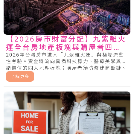
【2026房市財富分配】九紫離火
運全台房地產板塊與購屋者四大
避雷指南
2026年台灣房市進入「九紫離火運」與極端流動
性考驗。資金將流向具備科技算力、醫療美學與情
緒價值的四大地理板塊；購屋者須防禦建商斷鏈、
銀行緊縮與綠色通膨風險。.....
了解更多