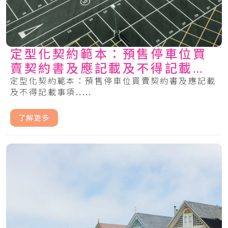
定型化契約範本：預售停車位買
賣契約書及應記載及不得記載事
項
定型化契約範本：預售停車位買賣契約書及應記載
及不得記載事項.....
了解更多