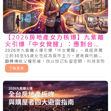
【2026房地產女力核爆】九紫離
火引爆「中女覺醒」：應對台灣
房地產危機與莊家求生秘術
2026年九紫離火運引爆「中女覺醒」，具經濟獨
立的30至55歲女性成為房市主力。建商與代銷須
翻轉傳統父權思維，改以悅己私密空間、科技安防
與情緒價值回應女性剛需，才能掌握地產新金權。
了解更多