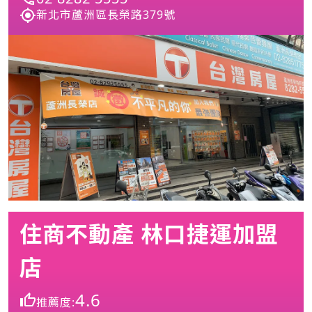
新北市蘆洲區長榮路379號
住商不動產 林口捷運加盟
店
4.6
推薦度: