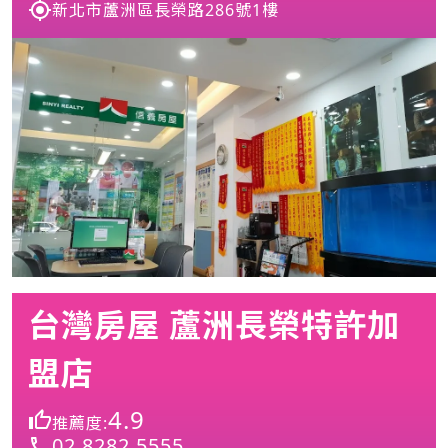
新北市蘆洲區長榮路286號1樓
台灣房屋 蘆洲長榮特許加
盟店
4.9
推薦度:
02 8282 5555