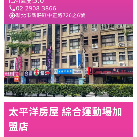
5.0
推薦度:
02 2908 3866
新北市新莊區中正路726之6號
太平洋房屋 綜合運動場加
盟店