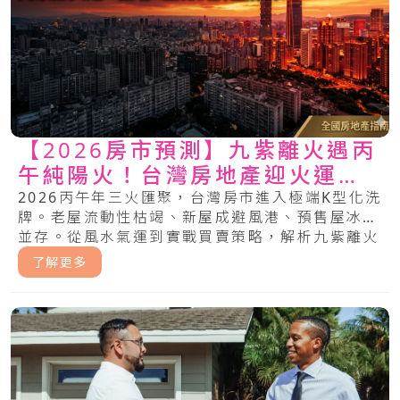
【2026房市預測】九紫離火遇丙
午純陽火！台灣房地產迎火運洗
牌，中古屋、預售屋買賣求生指
2026丙午年三火匯聚，台灣房市進入極端K型化洗
牌。老屋流動性枯竭、新屋成避風港、預售屋冰火
南
並存。從風水氣運到實戰買賣策略，解析九紫離火
運下，哪些房產將噴發，哪些將成焦土。.....
了解更多