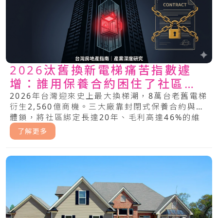
2026汰舊換新電梯痛苦指數遽
增：誰用保養合約困住了社區管
委會？
2026年台灣迎來史上最大換梯潮，8萬台老舊電梯
衍生2,560億商機。三大廠靠封閉式保養合約與軟
體鎖，將社區綁定長達20年、毛利高達46%的維
修暴利中。管委會該如何突破這場不平等的電梯困
了解更多
局？.....