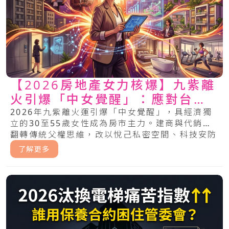
【2026房地產女力核爆】九紫離
火引爆「中女覺醒」：應對台灣
房地產危機與莊家求生秘術
2026年九紫離火運引爆「中女覺醒」，具經濟獨
立的30至55歲女性成為房市主力。建商與代銷須
翻轉傳統父權思維，改以悅己私密空間、科技安防
與情緒價值回應女性剛需，才能掌握地產新金權。
了解更多