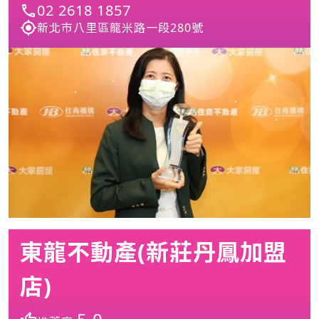
02 2618 1857
新北市八里區龍米路一段280號
東龍不動產(新莊丹鳳加盟
店)