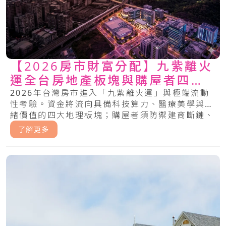
【2026房市財富分配】九紫離火
運全台房地產板塊與購屋者四大
避雷指南
2026年台灣房市進入「九紫離火運」與極端流動
性考驗。資金將流向具備科技算力、醫療美學與情
緒價值的四大地理板塊；購屋者須防禦建商斷鏈、
銀行緊縮與綠色通膨風險。.....
了解更多