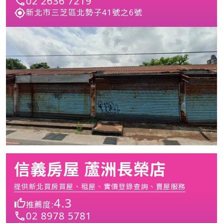
02 2636 7219
新北市三芝區北勢子41號之6號
信義房屋 蘆洲長榮店
提供新北買房買屋、租屋、實價登錄查詢、賣屋服務
4.3
推薦度:
02 8978 5781