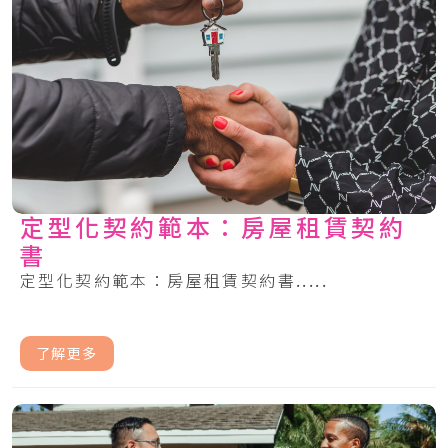
定型化契約範本：房屋租賃契約
書
定型化契約範本：房屋租賃契約書.....
了解更多