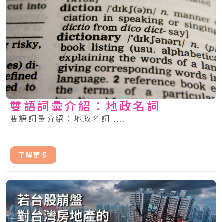
雙語詞彙介紹：地政名詞
雙語詞彙介紹：地政名詞.....
了解更多