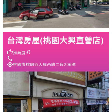
台灣房屋(桃園大興直營店)
0
推薦度:
桃園市桃園區大興西路二段206號