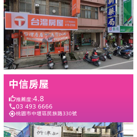
中信房屋
4.8
推薦度:
03 493 6666
桃園市中壢區民族路330號