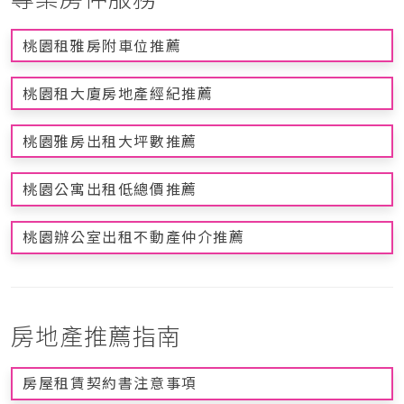
桃園租雅房附車位推薦
桃園租大廈房地產經紀推薦
桃園雅房出租大坪數推薦
桃園公寓出租低總價推薦
桃園辦公室出租不動產仲介推薦
房地產推薦指南
房屋租賃契約書注意事項