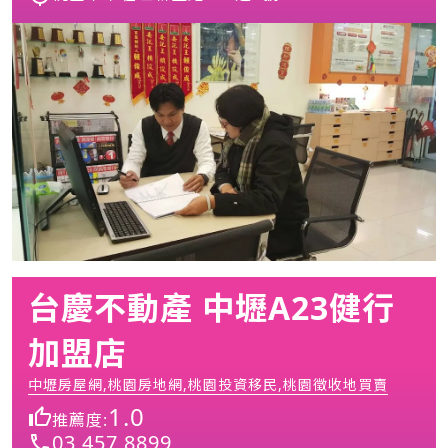
台慶不動產 中壢A23健行
加盟店
中壢房屋網,桃園房地網,桃園投資移民,桃園徵收地買賣
1.0
推薦度:
03 457 8899