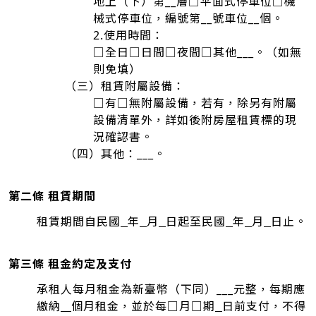
地上（下）第__層□平面式停車位□機
械式停車位，編號第__號車位__個。
2.使用時間：
□全日□日間□夜間□其他___。（如無
則免填）
（三）租賃附屬設備：
□有□無附屬設備，若有，除另有附屬
設備清單外，詳如後附房屋租賃標的現
況確認書。
（四）其他：___。
第二條 租賃期間
租賃期間自民國
年
月
日起至民國
年
月
日止。
第三條 租金約定及支付
承租人每月租金為新臺幣（下同）___元整，每期應
繳納
個月租金，並於每□月□期
日前支付，不得