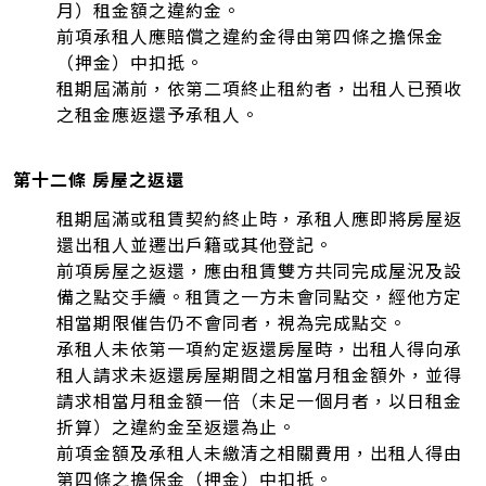
月）租金額之違約金。
前項承租人應賠償之違約金得由第四條之擔保金
（押金）中扣抵。
租期屆滿前，依第二項終止租約者，出租人已預收
之租金應返還予承租人。
第十二條 房屋之返還
租期屆滿或租賃契約終止時，承租人應即將房屋返
還出租人並遷出戶籍或其他登記。
前項房屋之返還，應由租賃雙方共同完成屋況及設
備之點交手續。租賃之一方未會同點交，經他方定
相當期限催告仍不會同者，視為完成點交。
承租人未依第一項約定返還房屋時，出租人得向承
租人請求未返還房屋期間之相當月租金額外，並得
請求相當月租金額一倍（未足一個月者，以日租金
折算）之違約金至返還為止。
前項金額及承租人未繳清之相關費用，出租人得由
第四條之擔保金（押金）中扣抵。