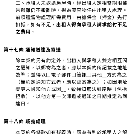
二、承租人未返還房屋時，經出租人定相當期限催
告搬離仍不搬離時，視為廢棄物任由出租人處理。
前項遺留物處理所需費用，由擔保金（押金）先行
扣抵，如有不足，
出租人得向承租人請求給付不足
之費用。
第十七條 通知送達及寄送
除本契約另有約定外，出租人與承租人雙方相互間
之通知，以郵寄為之者，應以本契約所記載之地址
為準；並得以□電子郵件□簡訊□其他__方式為之
（無約定通知方式者，應以郵寄為之）；如因地址
變更未通知他方或因__，致通知無法到達時（包括
拒收），以他方第一次郵遞或通知之日期推定為到
達日。
第十八條 疑義處理
本契約各條款如有疑義時，應為有利於承租人之解