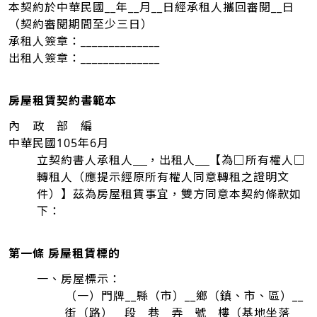
本契約於中華民國__年__月__日經承租人攜回審閱__日
（契約審閱期間至少三日）
承租人簽章：______________
出租人簽章：______________
房屋租賃契約書範本
內 政 部 編
中華民國105年6月
立契約書人承租人
，出租人
【為□所有權人□
轉租人（應提示經原所有權人同意轉租之證明文
件）】茲為房屋租賃事宜，雙方同意本契約條款如
下：
第一條 房屋租賃標的
一、房屋標示：
（一）門牌__縣（市）__鄉（鎮、市、區）__
街（路）__段__巷__弄__號__樓（基地坐落__