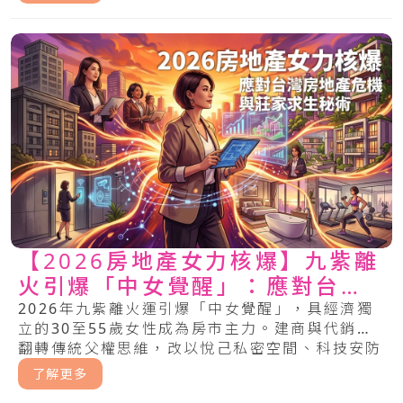
【2026房地產女力核爆】九紫離
火引爆「中女覺醒」：應對台灣
房地產危機與莊家求生秘術
2026年九紫離火運引爆「中女覺醒」，具經濟獨
立的30至55歲女性成為房市主力。建商與代銷須
翻轉傳統父權思維，改以悅己私密空間、科技安防
與情緒價值回應女性剛需，才能掌握地產新金權。
了解更多