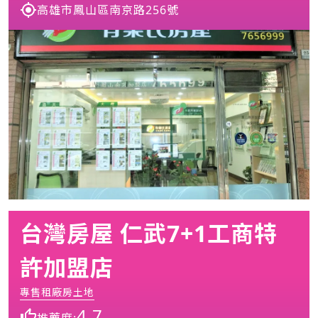
高雄市鳳山區南京路256號
台灣房屋 仁武7+1工商特
許加盟店
專售租廠房土地
4.7
推薦度: