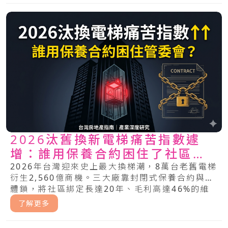
2026汰舊換新電梯痛苦指數遽
增：誰用保養合約困住了社區管
委會？
2026年台灣迎來史上最大換梯潮，8萬台老舊電梯
衍生2,560億商機。三大廠靠封閉式保養合約與軟
體鎖，將社區綁定長達20年、毛利高達46%的維
修暴利中。管委會該如何突破這場不平等的電梯困
了解更多
局？.....