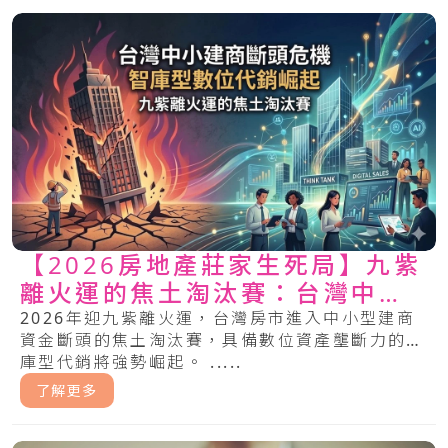
【2026房地產莊家生死局】九紫
離火運的焦土淘汰賽：台灣中小
型建商斷頭危機與「智庫型數位
2026年迎九紫離火運，台灣房市進入中小型建商
資金斷頭的焦土淘汰賽，具備數位資產壟斷力的智
代銷」的崛起
庫型代銷將強勢崛起。 .....
了解更多