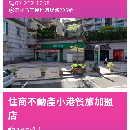
07 262 1258
高雄市三民區河堤路296號
住商不動產小港餐旅加盟
店
4.1
推薦度: