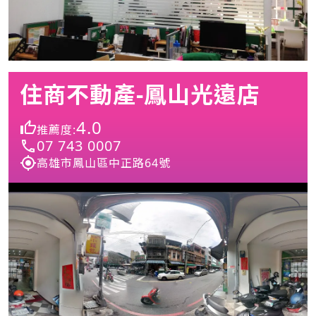
住商不動產-鳳山光遠店
4.0
推薦度:
07 743 0007
高雄市鳳山區中正路64號