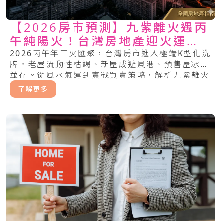
【2026房市預測】九紫離火遇丙
午純陽火！台灣房地產迎火運洗
牌，中古屋、預售屋買賣求生指
2026丙午年三火匯聚，台灣房市進入極端K型化洗
牌。老屋流動性枯竭、新屋成避風港、預售屋冰火
南
並存。從風水氣運到實戰買賣策略，解析九紫離火
運下，哪些房產將噴發，哪些將成焦土。.....
了解更多