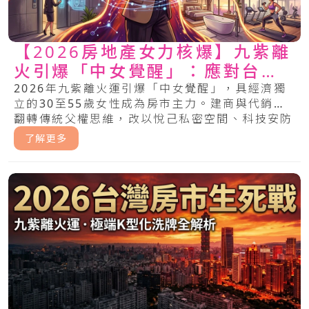
【2026房地產女力核爆】九紫離
火引爆「中女覺醒」：應對台灣
房地產危機與莊家求生秘術
2026年九紫離火運引爆「中女覺醒」，具經濟獨
立的30至55歲女性成為房市主力。建商與代銷須
翻轉傳統父權思維，改以悅己私密空間、科技安防
與情緒價值回應女性剛需，才能掌握地產新金權。
了解更多