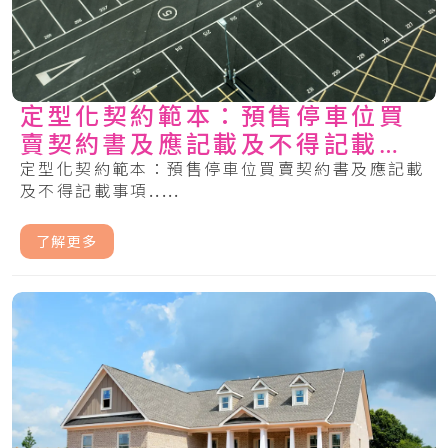
定型化契約範本：預售停車位買
賣契約書及應記載及不得記載事
項
定型化契約範本：預售停車位買賣契約書及應記載
及不得記載事項.....
了解更多