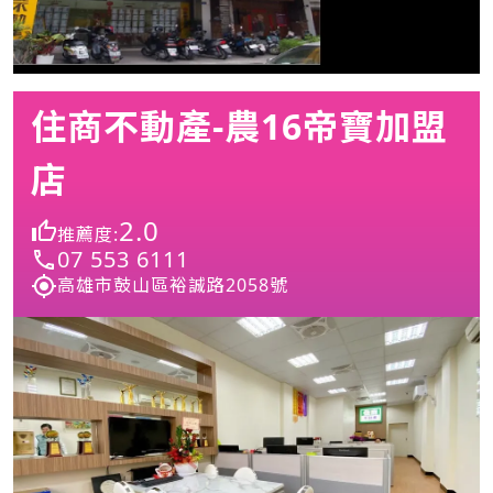
住商不動產-農16帝寶加盟
店
2.0
推薦度:
07 553 6111
高雄市鼓山區裕誠路2058號