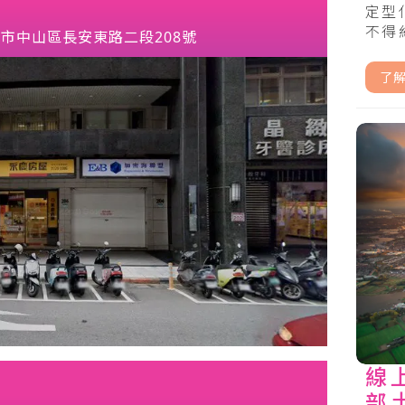
定型
不得約
市中山區長安東路二段208號
了
線
部