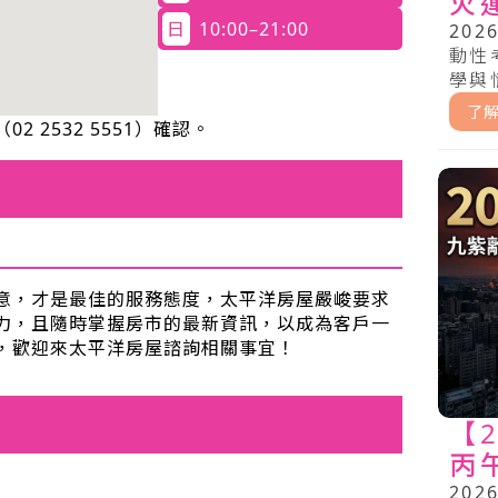
火
四
日
10:00–21:00
20
動性
學與
建商
了
（
02 2532 5551
）確認。
意，才是最佳的服務態度，太平洋房屋嚴峻要求
力，且隨時掌握房市的最新資訊，以成為客戶一
，歡迎來太平洋房屋諮詢相關事宜！
【
丙
運
20