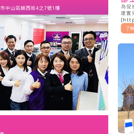
為促
市中山區錦西街4之7號1樓
建置
[htt
..
了
務