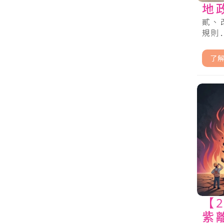
地
貳、
規則..
了
【
紫