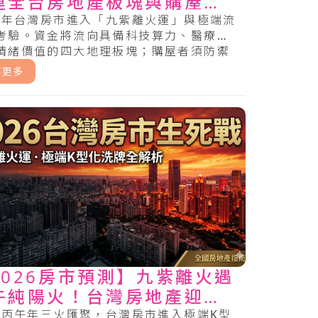
運全台房地產板塊與購屋者
大避雷指南
26年台灣房市進入「九紫離火運」與極端流
考驗。資金將流向具備科技算力、醫療美
情緒價值的四大地理板塊；購屋者須防禦
斷鏈、銀行緊縮與綠色通膨風險。.....
解更多
2026房市預測】九紫離火遇
午純陽火！台灣房地產迎火
洗牌，中古屋、預售屋買賣
26丙午年三火匯聚，台灣房市進入極端K型