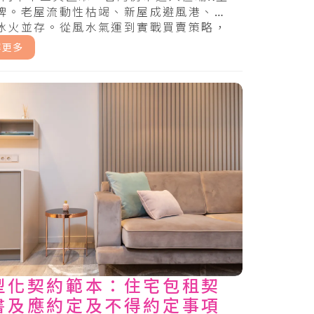
牌。老屋流動性枯竭、新屋成避風港、預
生指南
冰火並存。從風水氣運到實戰買賣策略，
九紫離火運下，哪些房產將噴發，哪些將
解更多
。.....
型化契約範本：住宅包租契
書及應約定及不得約定事項