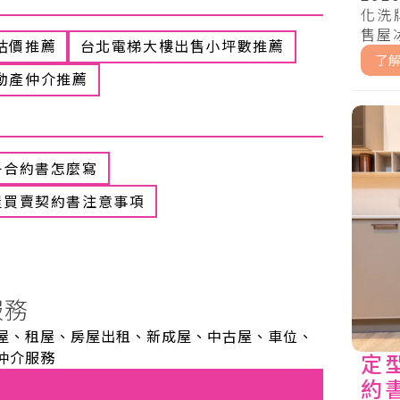
化洗
求
售屋
估價推薦
台北電梯大樓出售小坪數推薦
解析
了
成焦土
動產仲介推薦
子合約書怎麼寫
屋買賣契約書注意事項
服務
屋、租屋、房屋出租、新成屋、中古屋、車位、
仲介服務
定
約