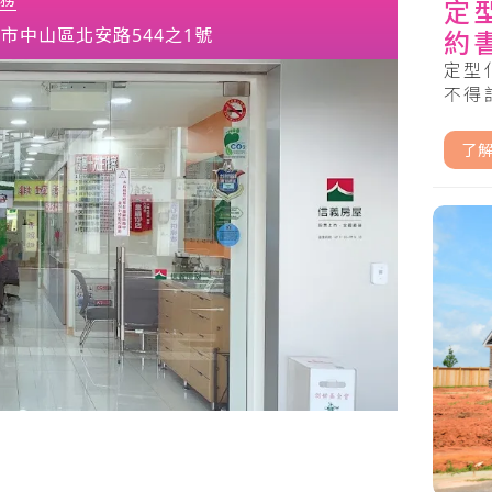
定
市中山區北安路544之1號
約
定型
不得記
了