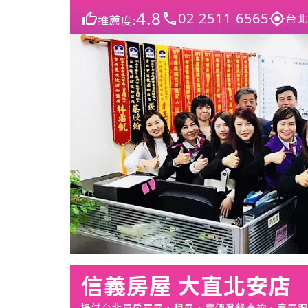
4.8
02 2511 6565
台北
推薦度:
信義房屋 大直北安店
提供台北買房買屋、租屋、實價登錄查詢、賣屋服