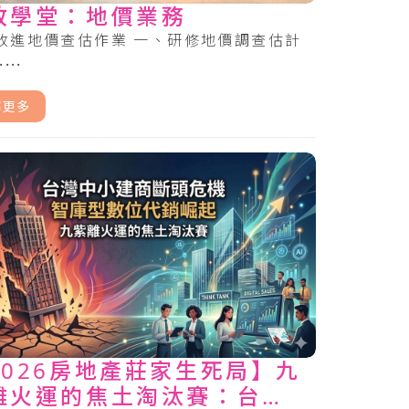
政學堂：地價業務
改進地價查估作業 一、研修地價調查估計
...
解更多
2026房地產莊家生死局】九
離火運的焦土淘汰賽：台灣