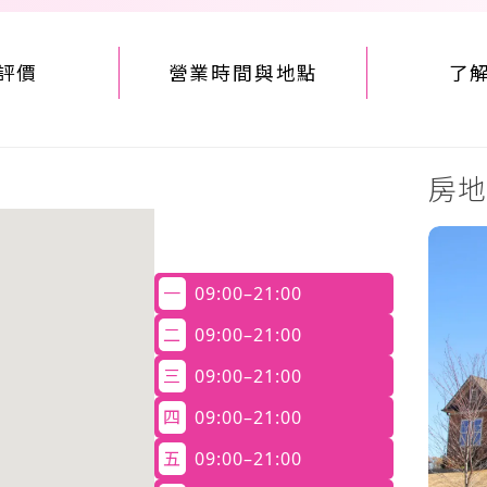
評價
營業時間與地點
了
房地
一
09:00–21:00
二
09:00–21:00
三
09:00–21:00
四
09:00–21:00
五
09:00–21:00