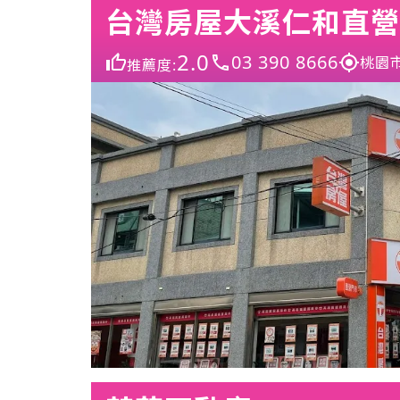
台灣房屋大溪仁和直營
2.0
03 390 8666
桃園
推薦度: