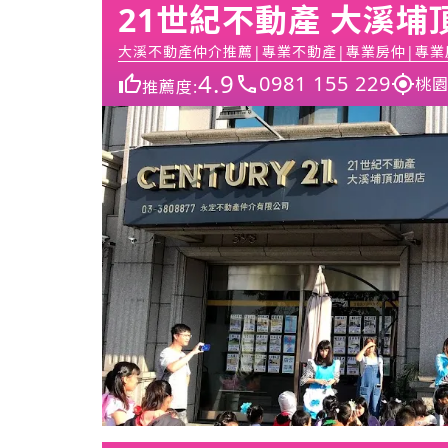
21世紀不動產 大溪埔
大溪不動產仲介推薦|專業不動產|專業房仲|專業
4.9
0981 155 229
桃園
推薦度: