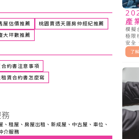
2
產
售屋估價推薦
桃園賣透天厝房仲經紀推薦
模擬
廈大坪數推薦
極限
安全
終至
了
資人
。....
賣合約書注意事項
屋租賃合約書怎麼寫
服務
屋、租屋、房屋出租、新成屋、中古屋、車位、
仲介服務