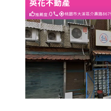
英花不動產
0
桃園市大溪區介壽路867
推薦度: