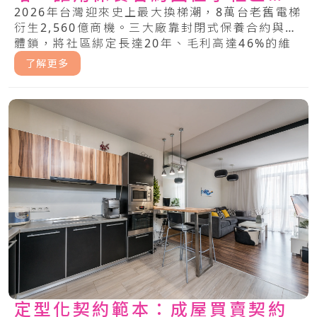
委會？
2026年台灣迎來史上最大換梯潮，8萬台老舊電梯
衍生2,560億商機。三大廠靠封閉式保養合約與軟
體鎖，將社區綁定長達20年、毛利高達46%的維
修暴利中。管委會該如何突破這場不平等的電梯困
了解更多
局？.....
定型化契約範本：成屋買賣契約