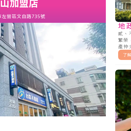
山加盟店
市左營區文自路735號
地
貳、
繁榮
產仲
及....
了