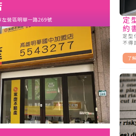
店
定
市左營區明華一路269號
約
定型
不得記
了