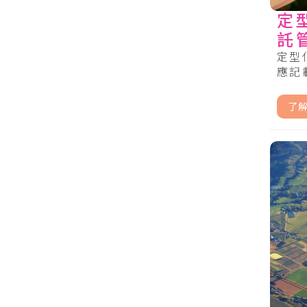
定
託
記
定型
應記載
了