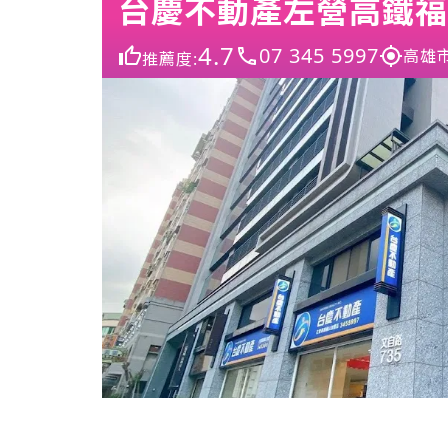
台慶不動產左營高鐵福
4.7
07 345 5997
高雄
推薦度: