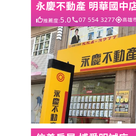
永慶不動產 明華國中
5.0
07 554 3277
高雄
推薦度: