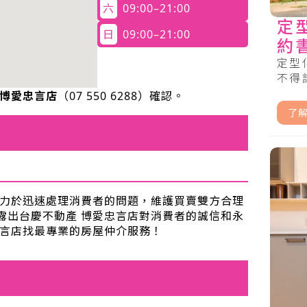
六
09:00–21:00
定
日
09:00–21:00
約
定型
不得記
 博愛忠言店
（
07 550 6288
）確認。
了
致力於迅速處理消費者的問題，維護買賣雙方合理
露出台慶不動產 博愛忠言店對消費者的誠信和永
忠言店找最專業的房屋仲介服務！