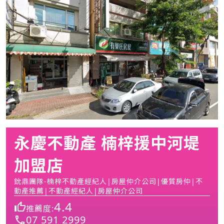
永慶不動產 楠梓援中河堤
加盟店
鈗鼎團隊-楠梓不動產經紀人|房屋仲介公司|優質房仲|不
動產推薦|不動產經紀人|房屋仲介公司
4.4
推薦度:
07 591 2999