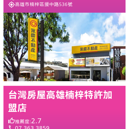
高雄市楠梓區援中路536號
台灣房屋高雄楠梓特許加
盟店
2.7
推薦度:
07 363 3859