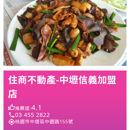
住商不動產-中壢信義加盟
店
4.1
推薦度:
03 455 2822
桃園市中壢區中園路155號