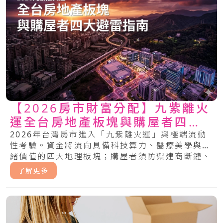
【2026房市財富分配】九紫離火
運全台房地產板塊與購屋者四大
避雷指南
2026年台灣房市進入「九紫離火運」與極端流動
性考驗。資金將流向具備科技算力、醫療美學與情
緒價值的四大地理板塊；購屋者須防禦建商斷鏈、
銀行緊縮與綠色通膨風險。.....
了解更多