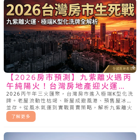
【2026房市預測】九紫離火遇丙
午純陽火！台灣房地產迎火運洗
牌，中古屋、預售屋買賣求生指
2026丙午年三火匯聚，台灣房市進入極端K型化洗
牌。老屋流動性枯竭、新屋成避風港、預售屋冰火
南
並存。從風水氣運到實戰買賣策略，解析九紫離火
運下，哪些房產將噴發，哪些將成焦土。.....
了解更多