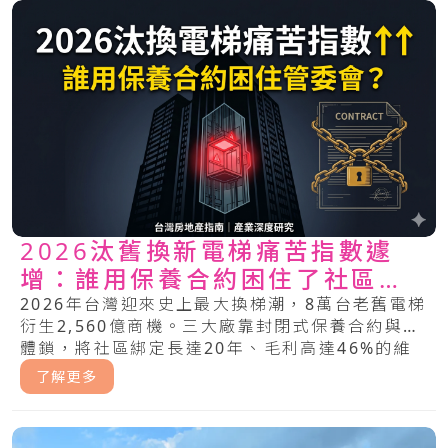
2026汰舊換新電梯痛苦指數遽
增：誰用保養合約困住了社區管
委會？
2026年台灣迎來史上最大換梯潮，8萬台老舊電梯
衍生2,560億商機。三大廠靠封閉式保養合約與軟
體鎖，將社區綁定長達20年、毛利高達46%的維
修暴利中。管委會該如何突破這場不平等的電梯困
了解更多
局？.....