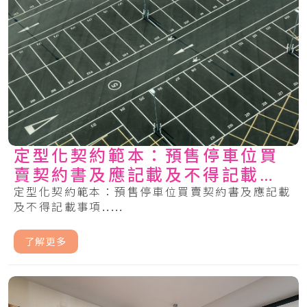
定型化契約範本：預售停車位買
賣契約書及應記載及不得記載事
項
定型化契約範本：預售停車位買賣契約書及應記載
及不得記載事項.....
了解更多