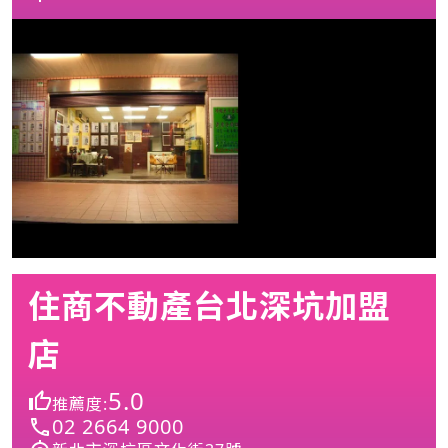
住商不動產台北深坑加盟
店
5.0
推薦度:
02 2664 9000