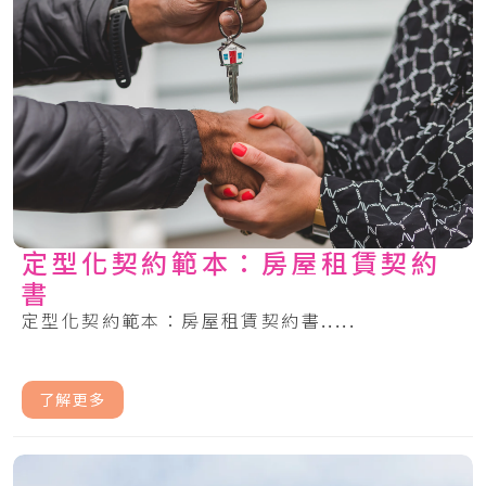
定型化契約範本：房屋租賃契約
書
定型化契約範本：房屋租賃契約書.....
了解更多