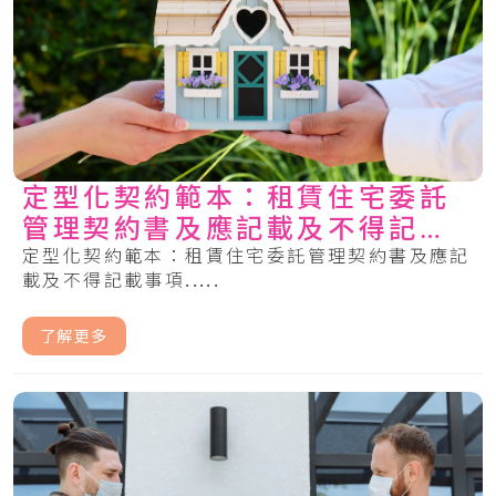
定型化契約範本：租賃住宅委託
管理契約書及應記載及不得記載
事項
定型化契約範本：租賃住宅委託管理契約書及應記
載及不得記載事項.....
了解更多