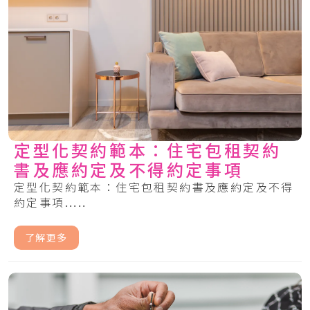
定型化契約範本：住宅包租契約
書及應約定及不得約定事項
定型化契約範本：住宅包租契約書及應約定及不得
約定事項.....
了解更多