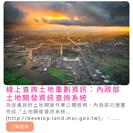
線上查詢土地重劃資訊：內政部
土地開發資訊查詢系統
為促進政府土地開發作業公開透明，內政部已建置
完成「土地開發資訊系統
[http://develop.land.moi.gov.tw]」，.....
了解更多