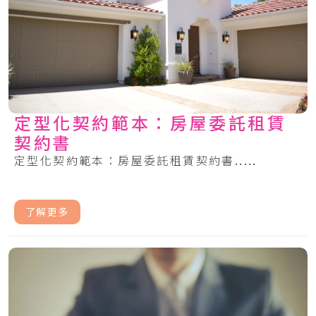
定型化契約範本：房屋委託租賃
契約書
定型化契約範本：房屋委託租賃契約書.....
了解更多