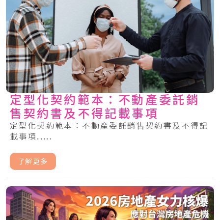
定型化契約範本：不動產委託銷
售契約書及不得記載事項
定型化契約範本：不動產委託銷售契約書及不得記
載事項.....
了解更多