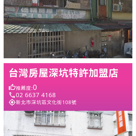
台灣房屋深坑特許加盟店
0
推薦度:
02 6637 4168
新北市深坑區文化街108號