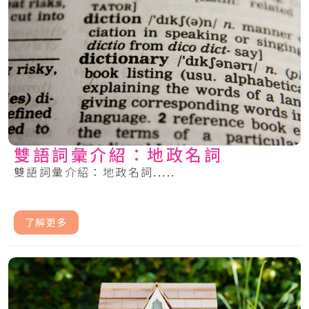
雙語詞彙介紹：地政名詞
雙語詞彙介紹：地政名詞.....
了解更多