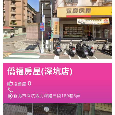
僑福房屋(深坑店)
0
推薦度:
新北市深坑區北深路三段189巷8弄