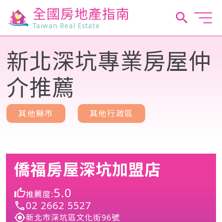
全國房地產指南
Taiwan Real Estate
新北深坑專業房屋仲
介推薦
其他縣市
其他行政區
僑福房屋深坑加盟店
5.0
推薦度:
02 2662 5527
新北市深坑區文化街96號