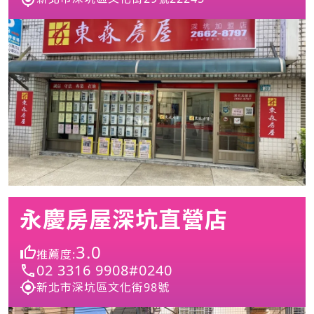
永慶房屋深坑直營店
3.0
推薦度:
02 3316 9908#0240
新北市深坑區文化街98號