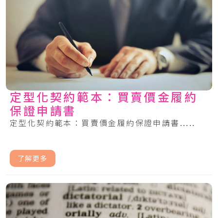
定型化契約範本：買賣價金履約
保證申請書
定型化契約範本：買賣價金履約保證申請書.....
了解更多