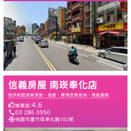
信義房屋 南崁奉化店
提供桃園買房買屋、租屋、實價登錄查詢、賣屋服務
4.6
推薦度:
03 286 0950
桃園市蘆竹區奉化路182號