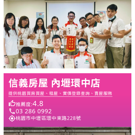
信義房屋 內壢環中店
提供桃園買房買屋、租屋、實價登錄查詢、賣屋服務
4.8
推薦度:
03 286 0992
桃園市中壢區環中東路228號