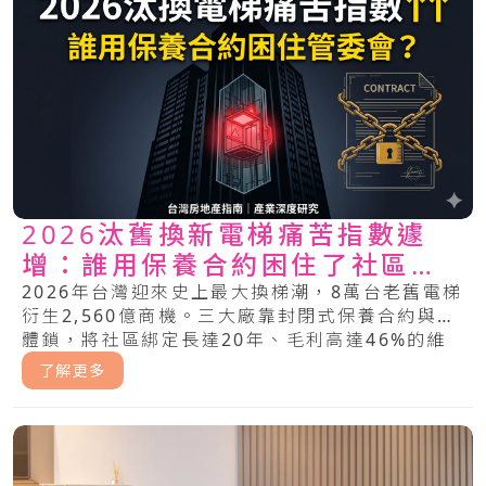
2026汰舊換新電梯痛苦指數遽
增：誰用保養合約困住了社區管
委會？
2026年台灣迎來史上最大換梯潮，8萬台老舊電梯
衍生2,560億商機。三大廠靠封閉式保養合約與軟
體鎖，將社區綁定長達20年、毛利高達46%的維
修暴利中。管委會該如何突破這場不平等的電梯困
了解更多
局？.....