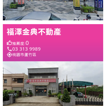
福澤金典不動產
0
推薦度:
03 313 9989
桃園市蘆竹區