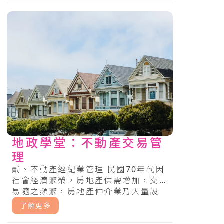
地政學堂：不動產交易管
理
貳、不動產經紀業管理 民國70年代因
社會經濟繁榮，房地產供需增加，交
易隨之頻繁，房地產仲介業乃大量設
立。惟仲介業務組織型態及.....
了解更多