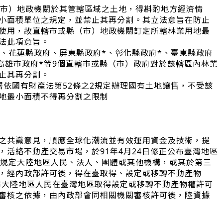
（市）地政機關於其管轄區域之土地，得斟酌地方經濟情
小面積單位之規定，並禁止其再分割。其立法意旨在防止
使用，故直轄市或縣（市）地政機關訂定所轄林業用地最
法此項意旨。
*、花蓮縣政府、屏東縣政府*、彰化縣政府*、臺東縣政府
、高雄市政府*等9個直轄市或縣（市）政府對於該轄區內林業
止其再分割。
署依國有財產法第52條之2規定辦理國有土地讓售，不受該
地最小面積不得再分割之限制
之共識意見，順應全球化潮流並有效運用資金及技術，提
，活絡不動產交易市場，於91年4月24日修正公布臺灣地區
，規定大陸地區人民、法人、團體或其他機構，或其於第三
，經內政部許可後，得在臺取得、設定或移轉不動產物
發布大陸地區人民在臺灣地區取得設定或移轉不動產物權許可
審核之依據，由內政部會同相關機關審核許可後，陸資據