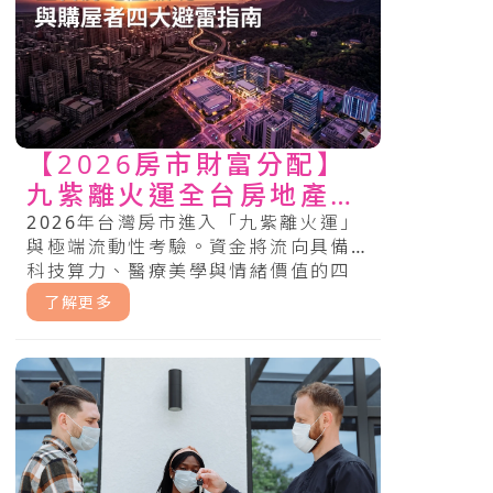
【2026房市財富分配】
九紫離火運全台房地產板
塊與購屋者四大避雷指南
2026年台灣房市進入「九紫離火運」
與極端流動性考驗。資金將流向具備
科技算力、醫療美學與情緒價值的四
大地理板塊；購屋者須防禦建商斷
了解更多
鏈、銀行緊縮與綠色通膨風險。.....