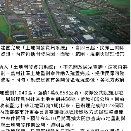
已建置完成「土地開發資訊系統」，自即日起，民眾上網即
案資訊，內容包括開發原因、面積、範圍、規劃與辦理情形
納入「土地開發資訊系統」，率先開放民眾查詢，這次再將
重劃、農村社區土地重劃案件納入建置完成，提供民眾可隨
理進度。同時，系統建置有各開發區現況影像，各地方政府
。
重劃1,040區，面積1萬6,853公頃，取得公共設施用地
公頃；另辦理農村社區土地重劃共56區，面積409公頃。目前
收案臺北市華江地區(第1期)以來，已辦理完成的123個區
報內政部都市計畫委員會審議擬以區段徵收方式辦理整體開
中案件資訊。預計今年10月將再擴大開放查詢市地重劃與
政府土地開發作業公開、透明目標。