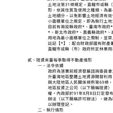
土地法第31條規定，直轄市或縣
形，依其性質及使用之種類，為最
土地細分，以免影響土地經濟有效
小面積單位之規定，即為執行土地
目前有南投縣政府*、臺南市政府
*、新北市政府*、嘉義縣政府*
用地為最小面積單位之限制，並禁
註記【*】：配合財政部國有財產
直轄市或縣（市）政府所定林業用
貳、陸資來臺每季取得不動產情形
一、法令依據
政府為落實前經濟發展諮詢委員會
升臺灣地區整體土地資源開發利用
與大陸地區人民關係條例第69條
地區投資之公司（以下簡稱陸資）
權。內政部於91年8月8日訂定
辦法（以下簡稱許可辦法），做為
以辦理登記。
二、執行情形